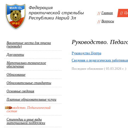
Главная
Це
Вопросы
Руководство. Педаг
Вакантные места для приема
(перевода)
Руководство Центра
Документы
Сведения о педагогических работника
Материально-техническое
обеспечение
Последнее обновление ( 05.03.2026 г. )
Образование
Образовательные стандарты
Основные сведения
Платные образовательные услуги
Руководство. Педагогический
состав
Стипендии и иные виды
материальной поддержки