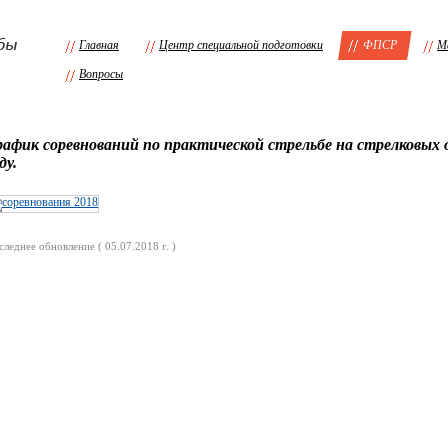
Главная
Центр специальной подготовки
ФПСР
М
Вопросы
рафик соревнований по практической стрельбе на стрелковых 
ду.
следнее обновление ( 05.07.2018 г. )