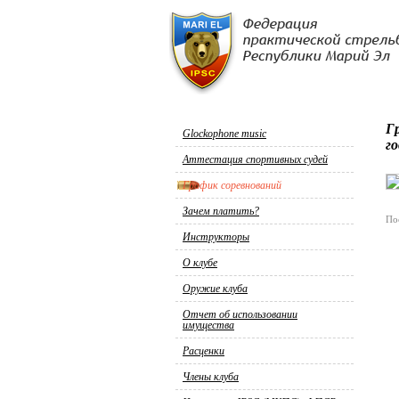
Г
Glockophone music
го
Аттестация спортивных судей
График соревнований
Зачем платить?
По
Инструкторы
О клубе
Оружие клуба
Отчет об использовании
имущества
Расценки
Члены клуба